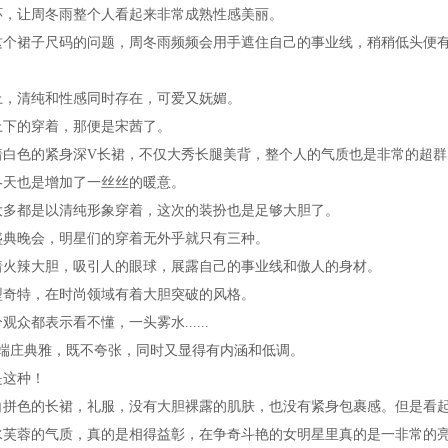
环，让周冬雨整个人看起来非常成熟性感美丽。
这个裙子尺码的问题，周冬雨频频会用手遮住自己的事业线，稍稍低头便
上，清纯和性感同时存在，可爱又妩媚。
上下的穿着，那便是宋茜了。
着白色的紧身深V长裙，不仅大秀长腿美背，整个人的气质也是非常的超群
冬天也是增加了一丝丝的暖意。
大多都是以清纯形象穿着，这次的装扮也是足够大胆了。
盛典晚会，明星们的穿着无外乎就只有三种。
着火辣大胆，吸引人的眼球，展露自己的事业线和傲人的身材。
型奇特，在时尚领域有着大胆突破的风格。
众都表示看不懂，一头雾水......
的端庄典雅，既不夸张，同时又显得有内涵和低调。
是这种！
白拼色的长裙，礼服，没有大胆裸露的肌肤，也没有紧身包裹感。但是看
水芙蓉的气质，真的是相得益彰，在争奇斗艳的女明星里真的是一非常的