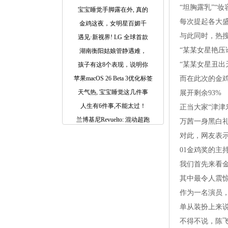
“坦胸露乳”“妆
宝宝睡觉手脚露在外, 真的
每次提起各大
金鸡这夜，女明星百媚千
与此同时，热
遇见·新视界! LG 全球首款
“某某女星艳压
湖南衡阳姑娘管静遇难，
“某某女星丑出
孩子有这8个表现，说明你
苹果macOS 26 Beta 3优化标签
而在此次的金鸡
天气热, 宝宝睡觉这几件事
展开剩余93%
人生有6件事,不能太过！
正当大家“津津
兰博基尼Revuelto: 混动超跑
万茜一身黑白
对此，网友表
01金鸡奖的主
我们首先来看
其中最令人震
作为一名演员
单从装扮上来
不得不说，陈