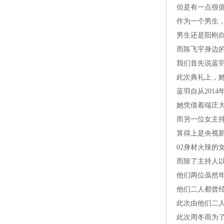
但是有一点很
作为一个男生
男生还是阳刚
而陈飞宇身边
我们首先说蓝
此次典礼上，
蓝羽自从201
她凭借着端庄
而另一位女主
算得上是央视
02身材火辣的
而除了主持人
他们两位虽然
他们二人都曾经
此次由他们二
此次周冬雨为