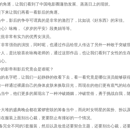
手的角逐，让我们看到了中国电影圈蓬勃发展、蒸蒸日上的现状。
接下来让我们再看一看影后的角逐。
当中，影后的争夺可谓真的是非常的激烈了，比如说《好东西》的宋佳。
决心》咏梅，《岁岁的平安》段奥娟等等。
大批非常有实力的优秀女演员。
了非常强劲的演技，同时呢，也通过作品给世人传达了另外一种敢于突破
个人，是比较喜欢咏梅老师的，通过这部作品，也让我们看到了女性的生
信心。
中的影帝和影后究竟会是谁呢？
他的名字吧，让我们一起静静的收看下去，看一看究竟是哪位演员能够获
前一样通过裸露自己的身体皮肤来换取目光，而现在的他们更有底气的站
品当中，他们更多的展现出了一种冲破婚姻，冲破世俗，勇于挑战自我，
一大堆的盛典晚会都在紧锣密鼓的筹备当中，而此时女明星的装扮、扮以
着在服装上面别出心裁，更要防止有撞衫的一个情况。
准备完全不同的5套服装，然后以及妆造还要契合主题，还要别出心裁，还