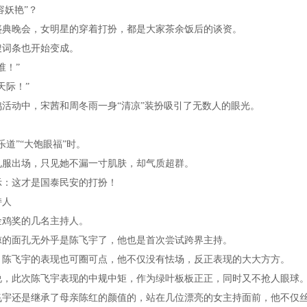
容妖艳”？
盛典晚会，女明星的穿着打扮，都是大家茶余饭后的谈资。
搜词条也开始变成。
谁！”
天际！”
活动中，宋茜和周冬雨一身“清凉”装扮吸引了无数人的眼光。
乐道”“大饱眼福”时。
礼服出场，只见她不漏一寸肌肤，却气质超群。
示：这才是国泰民安的打扮！
持人
金鸡奖的几名主持人。
惊的面孔无外乎是陈飞宇了，他也是首次尝试跨界主持。
，陈飞宇的表现也可圈可点，他不仅没有怯场，反正表现的大大方方。
说，此次陈飞宇表现的中规中矩，作为绿叶板板正正，同时又不抢人眼球
飞宇还是继承了母亲陈红的颜值的，站在几位漂亮的女主持面前，他不仅