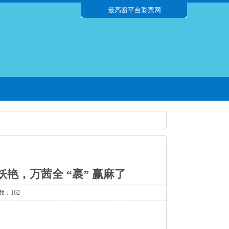
最高赔平台彩票网
艳，万茜全 “裹” 赢麻了
数：162