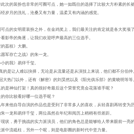
黎此次的装扮也非常的可圈可点，她一如既往的选择了比较大方朴素的长
历经岁月的洗礼，沧桑又有力量，温柔又有内涵的感觉。
圈可点的女明星装扮之外，在金鸡奖上，我们最关注的肯定就是各大奖项
一看影帝的角逐，让我们欢迎呼声最高的三位选手。
安的荔枝》大鹏。
志愿军存亡之战》的朱一龙。
小小的我》易烊千玺。
来真的是让人难以抉择，无论是从流量还是从演技上来说，他们都不分伯仲
夺冠大热门以外，还有《解密》的刘昊然以及《阳光俱乐部》的黄晓明等等
真的是神仙打架！真的很好奇最后这个荣誉究竟会花落谁手呢？
众的你比较看好哪一位选手呢？
几年来他自导自演的作品也是受到了非常多人的喜欢，从轻喜剧再转变为
的朱一龙和易烊千玺，两位虽然在年纪和阅历上稍稍有些差距。
于现状，勇于挑战的实力派演员，他们的角色总是能够给人带来眼前一亮
老派中流砥柱，另外一个呢，则是电影圈的新时代中坚力量。