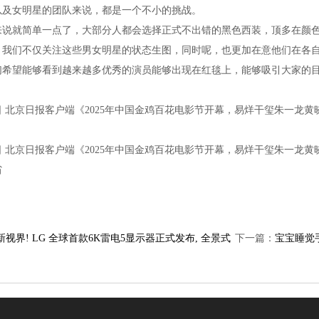
以及女明星的团队来说，都是一个不小的挑战。
来说就简单一点了，大部分人都会选择正式不出错的黑色西装，顶多在颜
，我们不仅关注这些男女明星的状态生图，同时呢，也更加在意他们在各
们希望能够看到越来越多优秀的演员能够出现在红毯上，能够吸引大家的
月12日 北京日报客户端《2025年中国金鸡百花电影节开幕，易烊干玺朱一
月12日 北京日报客户端《2025年中国金鸡百花电影节开幕，易烊干玺朱一
省
新视界! LG 全球首款6K雷电5显示器正式发布, 全景式
下一篇：
宝宝睡觉