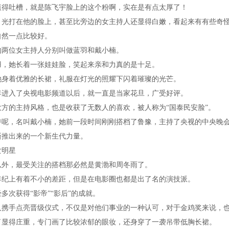
值得吐槽，就是陈飞宇脸上的这个粉啊，实在是有点太厚了！
，光打在他的脸上，甚至比旁边的女主持人还显得白嫩，看起来有有些奇
自然一点比较好。
的两位女主持人分别叫做蓝羽和戴小楠。
羽，她长着一张娃娃脸，笑起来亲和力真的是十足。
她身着优雅的长裙，礼服在灯光的照耀下闪着璀璨的光芒。
4年进入了央视电影频道以后，就一直是当家花旦，广受好评。
大方的主持风格，也是收获了无数人的喜欢，被人称为“国泰民安脸”。
持呢，名叫戴小楠，她前一段时间刚刚搭档了鲁豫，主持了央视的中央晚
新推出来的一个新生代力量。
女明星
以外，最受关注的搭档那必然是黄渤和周冬雨了。
年纪上有着不小的差距，但是在电影圈也都是出了名的演技派。
多次获得“影帝”“影后”的成就。
人携手点亮晋级仪式，不仅是对他们事业的一种认可，对于金鸡奖来说，
了显得庄重，专门画了比较浓郁的眼妆，还身穿了一袭吊带低胸长裙。