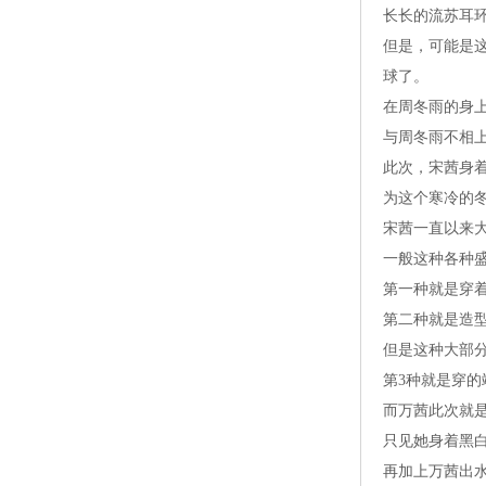
长长的流苏耳
但是，可能是
球了。
在周冬雨的身
与周冬雨不相
此次，宋茜身
为这个寒冷的
宋茜一直以来
一般这种各种
第一种就是穿
第二种就是造
但是这种大部分观
第3种就是穿
而万茜此次就
只见她身着黑
再加上万茜出