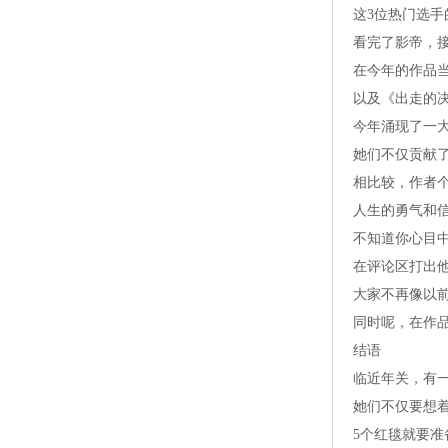
这3位热门选
看完了影帝，
在今年的作品
以及《出走的
今年涌现了一
她们不仅贡献
相比较，作者
人生的勇气和
不知道你心目
在评论区打出
大家不再像以
同时呢，在作
结语
临近年关，有
她们不仅要想
5个红毯就要